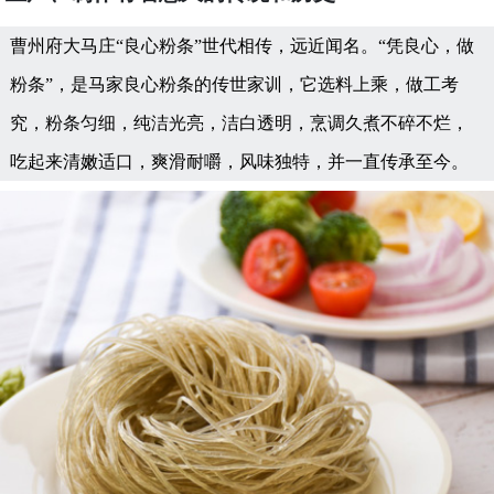
曹州府大马庄“良心粉条”世代相传，远近闻名。“凭良心，做
粉条”，是马家良心粉条的传世家训，它选料上乘，做工考
究，粉条匀细，纯洁光亮，洁白透明，烹调久煮不碎不烂，
吃起来清嫩适口，爽滑耐嚼，风味独特，并一直传承至今。